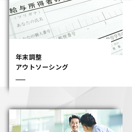
アウトソーシング
住
ア
QB5の業務分析