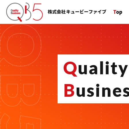
Top
Q
uality
B
usine